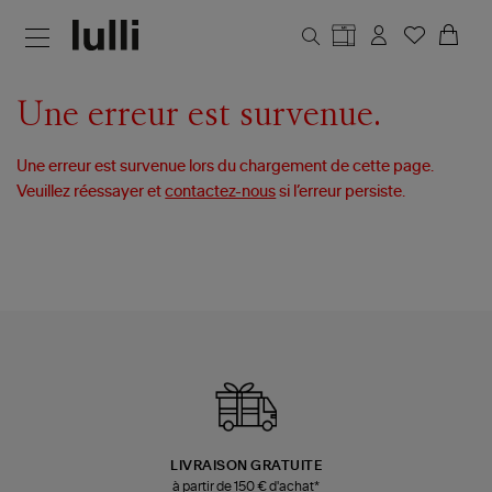
Aller au contenu principal
Une erreur est survenue.
Une erreur est survenue lors du chargement de cette page.
Veuillez réessayer et
contactez-nous
si l’erreur persiste.
LIVRAISON GRATUITE
à partir de 150 € d'achat*