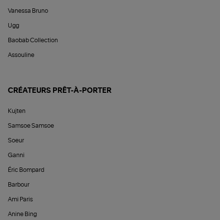
Vanessa Bruno
Ugg
Baobab Collection
Assouline
CRÉATEURS PRÊT-À-PORTER
Kujten
Samsoe Samsoe
Soeur
Ganni
Éric Bompard
Barbour
Ami Paris
Anine Bing