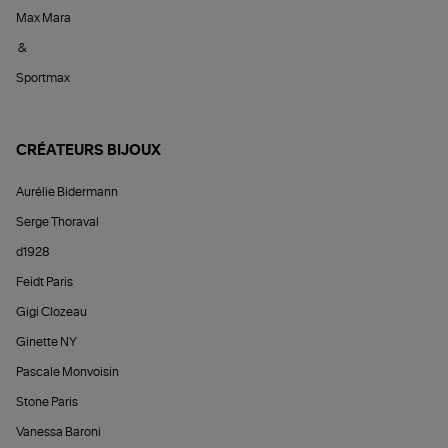
Max Mara
&
Sportmax
CRÉATEURS BIJOUX
Aurélie Bidermann
Serge Thoraval
d1928
Feidt Paris
Gigi Clozeau
Ginette NY
Pascale Monvoisin
Stone Paris
Vanessa Baroni