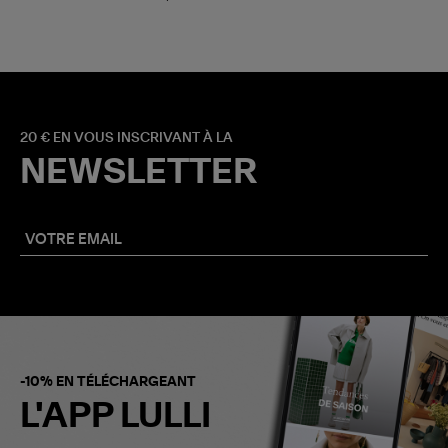
20 € EN VOUS INSCRIVANT À LA
NEWSLETTER
-10% EN TÉLÉCHARGEANT
L'APP LULLI