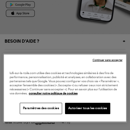
BESOIN D'AIDE ?
À PROPOS
Continuer sans accepter
NOS SERVICES
lulli-sur-la-toile.com utilise des cookies et technologies similaires à des fins de
performance, personnalisation, publicité et analyses, en collaboration avec des
partenaires tels que Google. Vous pouvez configurer vos choix via « Paramétrer »,
accepter l’ensemble des cookies (« J’accepte ») ou refuser ceux non strictement
SERVICE CLIENT
nécessaires (« Continuer sans accepter »). Pour en savoir plus sur l’utilisation de
vos données,
consulter notre politique de cookies
Paramètres des cookies
Autoriser tous les cookies
MODE DE PAIEMENT