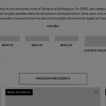
fruit d’une rencontre entre la Tanzanie et la Belgique. En 2002, ses créate
des bougies abritées dans de somptueux photophores en verre, avec une vo
 évader uniquement par les sens et tout particulièrement le regard et l’od
voir plus
MAX 10
MAX 16
MAX 24
LES DIFFUSEU
PRODUITS PRÉCÉDENTS
MADE IN FRANCE