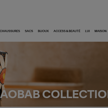
CHAUSSURES
SACS
BIJOUX
ACCESS & BEAUTÉ
LUI
MAISON
AOBAB COLLECTI