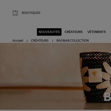
Aller au contenu principal
BOUTIQUES
NOUVEAUTÉS
CRÉATEURS
VÊTEMENTS
Accueil
CRÉATEURS
BAOBAB COLLECTION
B