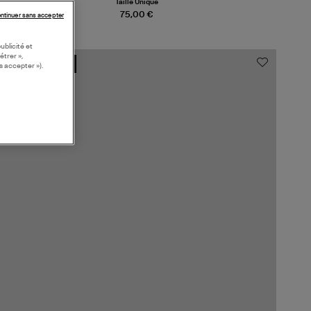
Taille Unique
75,00 €
ntinuer sans accepter
ublicité et
étrer »,
MADE IN EUROPE
s accepter »).