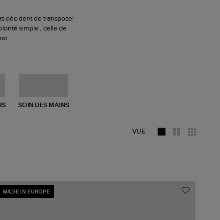
urs décident de transposer
lonté simple ; celle de
orat…
RS
SOIN DES MAINS
VUE
MADE IN EUROPE