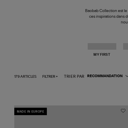
Baobab Collection est le 
ces inspirations dans 
nous
MY FIRST
179 ARTICLES
FILTRER +
TRIER PAR
MADE IN EUROPE