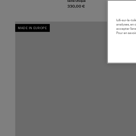
Taille Unique
330,00 €
lulli-sur-la-t
analyses, en 
MADE IN EUROPE
accepter l’en
Pour en savoir