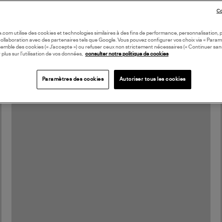
Taille Unique
67,00 €
Co
oile.com utilise des cookies et technologies similaires à des fins de performance, personnalisation, p
collaboration avec des partenaires tels que Google. Vous pouvez configurer vos choix via « Param
MADE IN EUROPE
semble des cookies (« J’accepte ») ou refuser ceux non strictement nécessaires (« Continuer san
 plus sur l’utilisation de vos données,
consulter notre politique de cookies
Paramètres des cookies
Autoriser tous les cookies