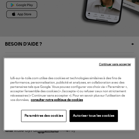
BESOIN D'AIDE ?
À PROPOS
Continuer sans accepter
NOS SERVICES
lulli-sur-la-toile.com utilise des cookies et technologies similaires à des fins de
performance, personnalisation, publicité et analyses, en collaboration avec des
partenaires tels que Google. Vous pouvez configurer vos choix via « Paramétrer »,
accepter l’ensemble des cookies (« J’accepte ») ou refuser ceux non strictement
SERVICE CLIENT
nécessaires (« Continuer sans accepter »). Pour en savoir plus sur l’utilisation de
vos données,
consulter notre politique de cookies
Paramètres des cookies
Autoriser tous les cookies
MODE DE PAIEMENT