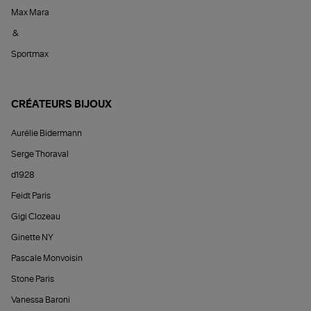
Max Mara
&
Sportmax
CRÉATEURS BIJOUX
Aurélie Bidermann
Serge Thoraval
d1928
Feidt Paris
Gigi Clozeau
Ginette NY
Pascale Monvoisin
Stone Paris
Vanessa Baroni