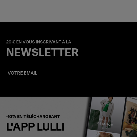
20 € EN VOUS INSCRIVANT À LA
NEWSLETTER
-10% EN TÉLÉCHARGEANT
L'APP LULLI