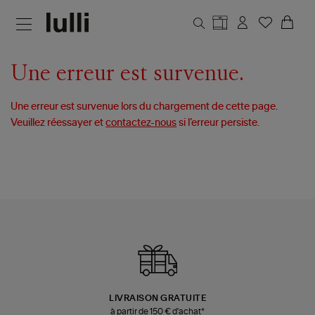
Aller au contenu principal
Une erreur est survenue.
Une erreur est survenue lors du chargement de cette page.
Veuillez réessayer et
contactez-nous
si l’erreur persiste.
LIVRAISON GRATUITE
à partir de 150 € d'achat*