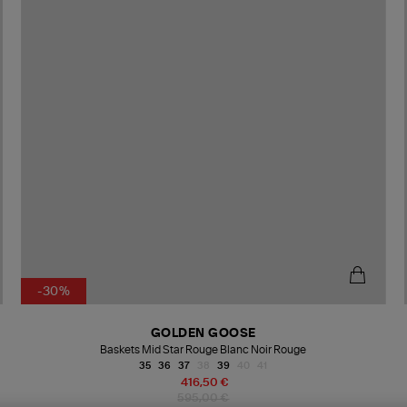
-30%
GOLDEN GOOSE
Baskets Mid Star Rouge Blanc Noir Rouge
35
36
37
38
39
40
41
416,50 €
595,00 €