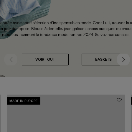
entrée avec notre sélection d'indispensables mode. Chez Lulli, trouvez la t
r jour de reprise. Blouse à dentelle, jean galbant, cabas pratiques ou chaus
modèles incarnent la tendance mode rentrée 2024. Suivez nos conseils.
VOIR TOUT
BASKETS
MADE IN EUROPE