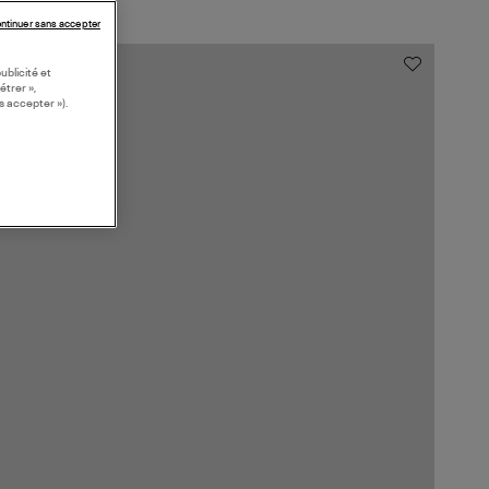
ntinuer sans accepter
ublicité et
étrer »,
s accepter »).