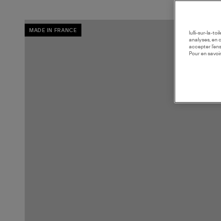
MADE IN FRANCE
lulli-sur-la-t
analyses, en 
accepter l’en
Pour en savoir