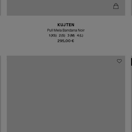
KUJTEN
Pull Mela Bandana Noir
1 (XS)
2 (S)
3 (M)
4 (L)
295,00 €