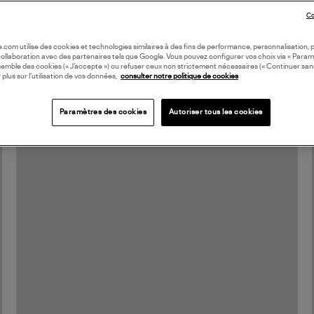
Co
oile.com utilise des cookies et technologies similaires à des fins de performance, personnalisation, p
collaboration avec des partenaires tels que Google. Vous pouvez configurer vos choix via « Param
semble des cookies (« J’accepte ») ou refuser ceux non strictement nécessaires (« Continuer san
 plus sur l’utilisation de vos données,
consulter notre politique de cookies
Paramètres des cookies
Autoriser tous les cookies