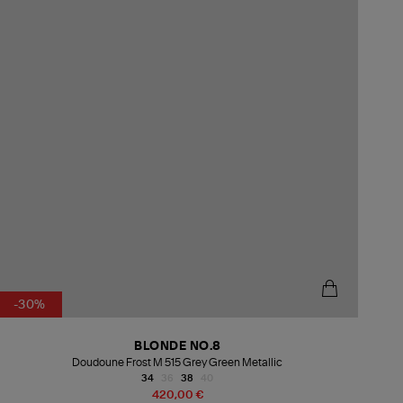
-30%
BLONDE NO.8
Doudoune Frost M 515 Grey Green Metallic
34
36
38
40
420,00 €