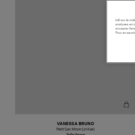
lulli-sur-la-t
analyses, en 
accepter l’en
Pour en savoir
VANESSA BRUNO
Petit Sac Moon Lin Kaki
Taille Unique