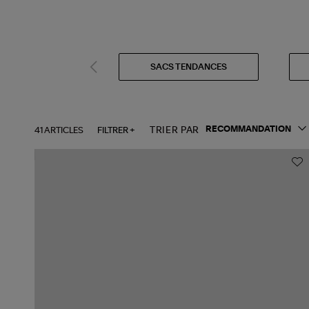
SACS TENDANCES
41 ARTICLES
FILTRER +
TRIER PAR