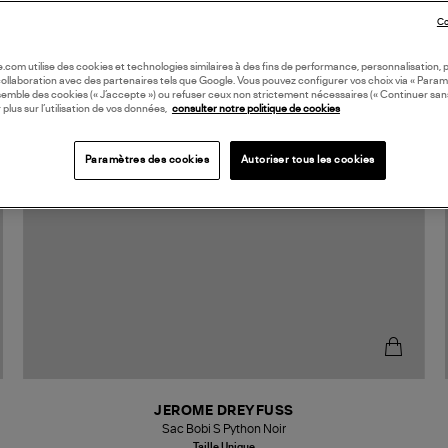
Co
oile.com utilise des cookies et technologies similaires à des fins de performance, personnalisation, p
collaboration avec des partenaires tels que Google. Vous pouvez configurer vos choix via « Param
semble des cookies (« J’accepte ») ou refuser ceux non strictement nécessaires (« Continuer san
 plus sur l’utilisation de vos données,
consulter notre politique de cookies
Paramètres des cookies
Autoriser tous les cookies
JEROME DREYFUSS
Sac Bobi S Python Noir
Taille Unique