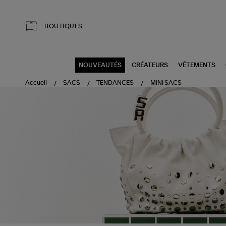
Aller au contenu principal
BOUTIQUES
NOUVEAUTÉS
CRÉATEURS
VÊTEMENTS
Accueil
SACS
TENDANCES
MINI SACS