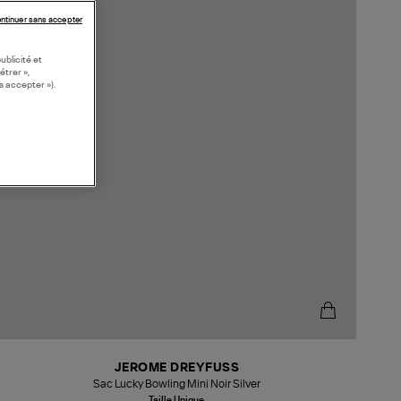
ntinuer sans accepter
ublicité et
étrer »,
s accepter »).
JEROME DREYFUSS
Sac Lucky Bowling Mini Noir Silver
Taille Unique