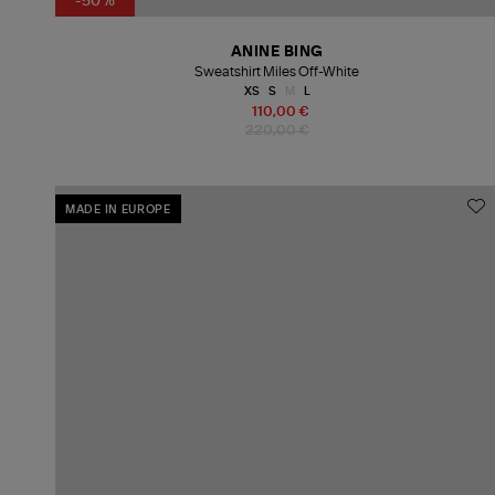
-50%
ANINE BING
Sweatshirt Miles Off-White
XS
S
M
L
110,00 €
220,00 €
MADE IN EUROPE