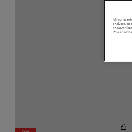
lulli-sur-la-t
analyses, en 
accepter l’en
Pour en savoir