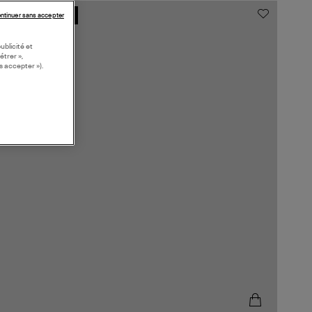
ntinuer sans accepter
COLLABORATION
ublicité et
étrer »,
s accepter »).