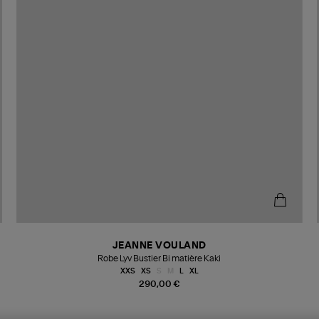
JEANNE VOULAND
Robe Lyv Bustier Bi matière Kaki
XXS
XS
S
M
L
XL
290,00 €