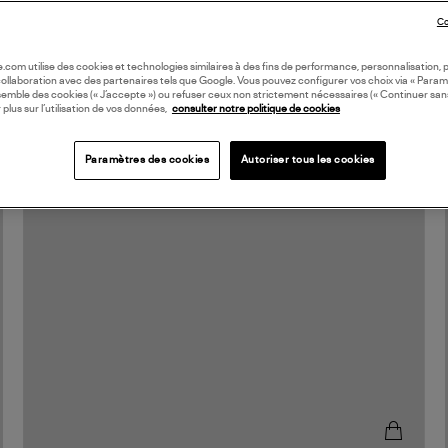
Co
oile.com utilise des cookies et technologies similaires à des fins de performance, personnalisation, p
collaboration avec des partenaires tels que Google. Vous pouvez configurer vos choix via « Param
semble des cookies (« J’accepte ») ou refuser ceux non strictement nécessaires (« Continuer san
 plus sur l’utilisation de vos données,
consulter notre politique de cookies
Paramètres des cookies
Autoriser tous les cookies