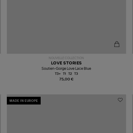
NOUVELLE COLLECTION
LOVE STORIES
Soutien-Gorge Love Lace Blue
T3+
T1
T2
T3
75,00 €
MADE IN EUROPE