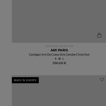
NOUVELLE COLLECTION
AMI PARIS
Cardigan Ami De Coeur Gris Cendre Chine Noir
S
M
L
330,00 €
MADE IN EUROPE