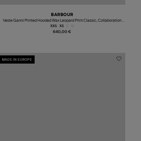
BARBOUR
Veste Ganni Printed Hooded Wax Leopard Print Classic, Collaboration
Barbour X Ganni
XXS
XS
S
M
640,00 €
MADE IN EUROPE