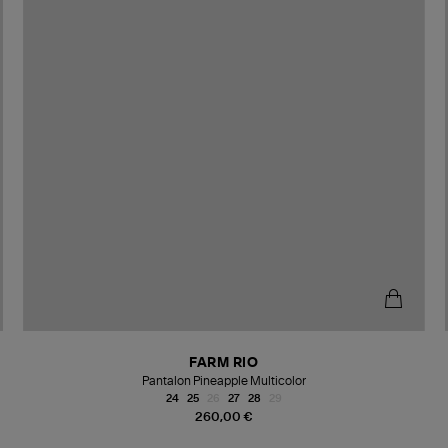
FARM RIO
Pantalon Pineapple Multicolor
24
25
26
27
28
29
260,00 €