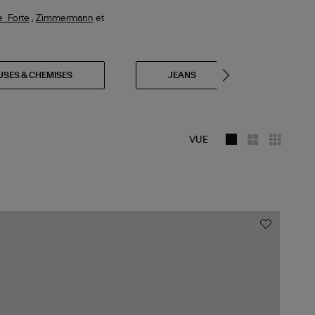
e_Forte
,
Zimmermann
et
USES & CHEMISES
JEANS
PAN
VUE