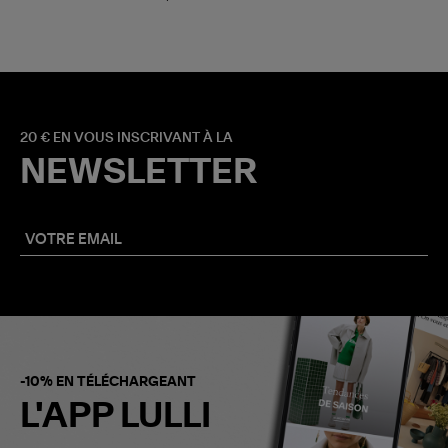
20 € EN VOUS INSCRIVANT À LA
NEWSLETTER
-10% EN TÉLÉCHARGEANT
L'APP LULLI