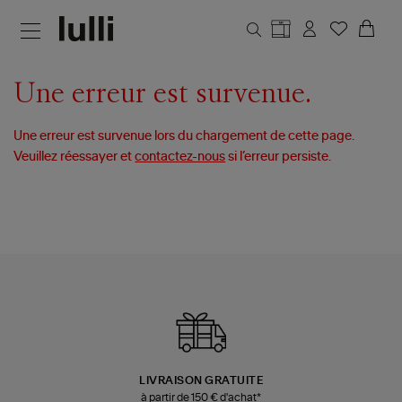
Aller au contenu principal
Une erreur est survenue.
Une erreur est survenue lors du chargement de cette page.
Veuillez réessayer et
contactez-nous
si l’erreur persiste.
LIVRAISON GRATUITE
à partir de 150 € d'achat*