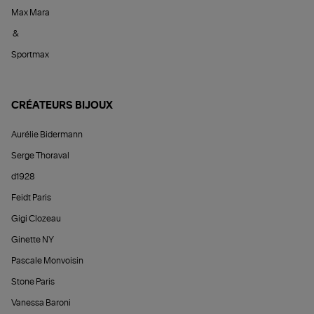
Max Mara
&
Sportmax
CRÉATEURS BIJOUX
Aurélie Bidermann
Serge Thoraval
d1928
Feidt Paris
Gigi Clozeau
Ginette NY
Pascale Monvoisin
Stone Paris
Vanessa Baroni