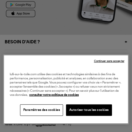
BESOIN D'AIDE ?
À PROPOS
Continuer sans accepter
NOS SERVICES
lulli-sur-la-toile.com utilise des cookies et technologies similaires à des fins de
performance, personnalisation, publicité et analyses, en collaboration avec des
partenaires tels que Google. Vous pouvez configurer vos choix via « Paramétrer »,
accepter l’ensemble des cookies (« J’accepte ») ou refuser ceux non strictement
SERVICE CLIENT
nécessaires (« Continuer sans accepter »). Pour en savoir plus sur l’utilisation de
vos données,
consulter notre politique de cookies
Paramètres des cookies
Autoriser tous les cookies
MODE DE PAIEMENT