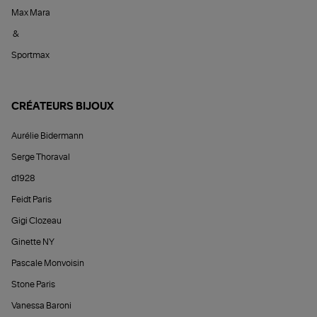
Max Mara
&
Sportmax
CRÉATEURS BIJOUX
Aurélie Bidermann
Serge Thoraval
d1928
Feidt Paris
Gigi Clozeau
Ginette NY
Pascale Monvoisin
Stone Paris
Vanessa Baroni