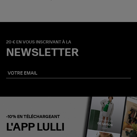
20 € EN VOUS INSCRIVANT À LA
NEWSLETTER
-10% EN TÉLÉCHARGEANT
L'APP LULLI