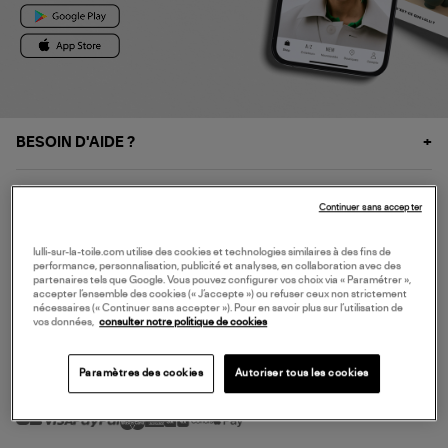
BESOIN D'AIDE ?
À PROPOS
Continuer sans accepter
NOS SERVICES
lulli-sur-la-toile.com utilise des cookies et technologies similaires à des fins de
performance, personnalisation, publicité et analyses, en collaboration avec des
partenaires tels que Google. Vous pouvez configurer vos choix via « Paramétrer »,
accepter l’ensemble des cookies (« J’accepte ») ou refuser ceux non strictement
SERVICE CLIENT
nécessaires (« Continuer sans accepter »). Pour en savoir plus sur l’utilisation de
vos données,
consulter notre politique de cookies
Paramètres des cookies
Autoriser tous les cookies
MODE DE PAIEMENT