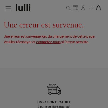
Aller au contenu principal
Une erreur est survenue.
Une erreur est survenue lors du chargement de cette page.
Veuillez réessayer et
contactez-nous
si l’erreur persiste.
LIVRAISON GRATUITE
à partir de 150 € d'achat*