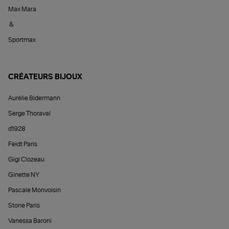
Max Mara
&
Sportmax
CRÉATEURS BIJOUX
Aurélie Bidermann
Serge Thoraval
d1928
Feidt Paris
Gigi Clozeau
Ginette NY
Pascale Monvoisin
Stone Paris
Vanessa Baroni