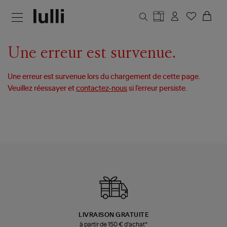
Aller au contenu principal
Une erreur est survenue.
Une erreur est survenue lors du chargement de cette page.
Veuillez réessayer et
contactez-nous
si l’erreur persiste.
LIVRAISON GRATUITE
à partir de 150 € d'achat*