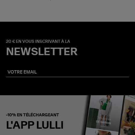
20 € EN VOUS INSCRIVANT À LA
NEWSLETTER
-10% EN TÉLÉCHARGEANT
L'APP LULLI