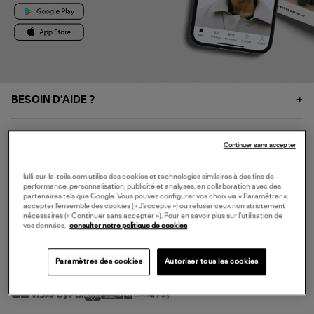
BESOIN D'AIDE ?
À PROPOS
Continuer sans accepter
NOS SERVICES
lulli-sur-la-toile.com utilise des cookies et technologies similaires à des fins de
performance, personnalisation, publicité et analyses, en collaboration avec des
partenaires tels que Google. Vous pouvez configurer vos choix via « Paramétrer »,
accepter l’ensemble des cookies (« J’accepte ») ou refuser ceux non strictement
SERVICE CLIENT
nécessaires (« Continuer sans accepter »). Pour en savoir plus sur l’utilisation de
vos données,
consulter notre politique de cookies
Paramètres des cookies
Autoriser tous les cookies
MODE DE PAIEMENT