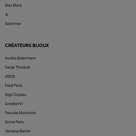
Max Mara
&
Sportmax
CRÉATEURS BIJOUX
Aurélie Bidermann
Serge Thoraval
d1928
Feidt Paris
Gigi Clozeau
Ginette NY
Pascale Monvoisin
Stone Paris
Vanessa Baroni