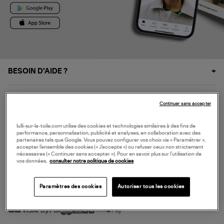
BESOIN D'AIDE ?
À PROPOS
Continuer sans accepter
NOS SERVICES
lulli-sur-la-toile.com utilise des cookies et technologies similaires à des fins de
performance, personnalisation, publicité et analyses, en collaboration avec des
partenaires tels que Google. Vous pouvez configurer vos choix via « Paramétrer »,
accepter l’ensemble des cookies (« J’accepte ») ou refuser ceux non strictement
SERVICE CLIENT
nécessaires (« Continuer sans accepter »). Pour en savoir plus sur l’utilisation de
vos données,
consulter notre politique de cookies
Paramètres des cookies
Autoriser tous les cookies
MODE DE PAIEMENT