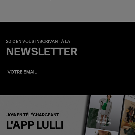
20 € EN VOUS INSCRIVANT À LA
NEWSLETTER
-10% EN TÉLÉCHARGEANT
L'APP LULLI