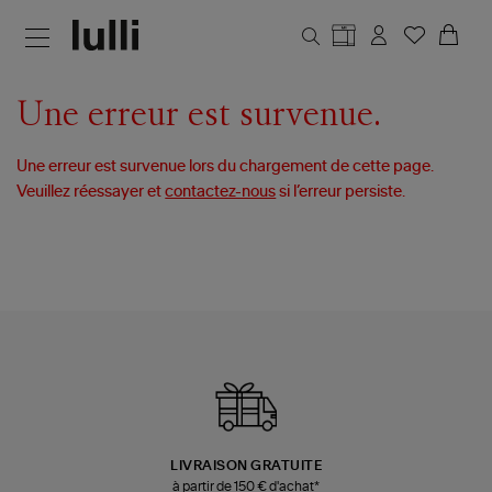
Aller au contenu principal
Une erreur est survenue.
Une erreur est survenue lors du chargement de cette page.
Veuillez réessayer et
contactez-nous
si l’erreur persiste.
LIVRAISON GRATUITE
à partir de 150 € d'achat*