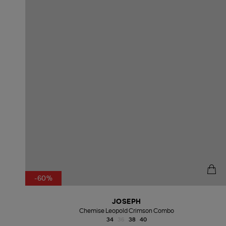
-60%
JOSEPH
Chemise Leopold Crimson Combo
34
36
38
40