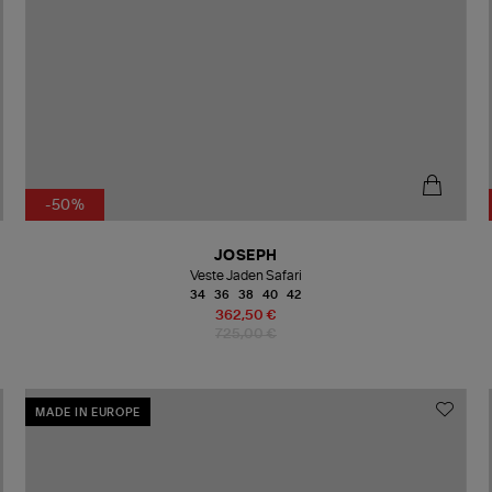
-50%
JOSEPH
Veste Jaden Safari
34
36
38
40
42
362,50 €
725,00 €
MADE IN EUROPE