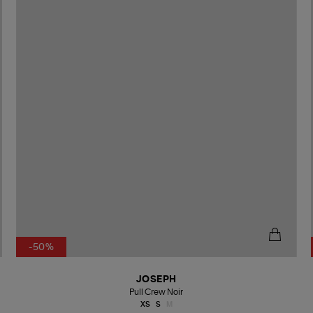
-50%
JOSEPH
Pull Crew Noir
XS
S
M