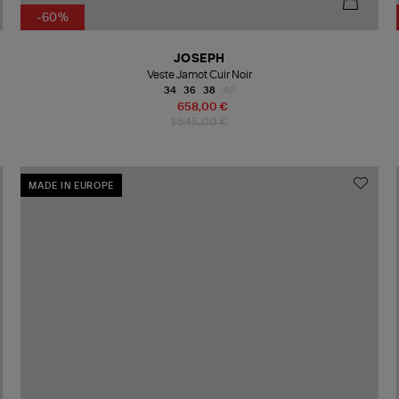
-60%
JOSEPH
Veste Jamot Cuir Noir
34
36
38
40
658,00 €
1 645,00 €
MADE IN EUROPE