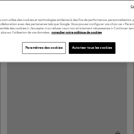
Co
MADE IN EUROPE
oile.com utilise des cookies et technologies similaires à des fins de performance, personnalisation, p
collaboration avec des partenaires tels que Google. Vous pouvez configurer vos choix via « Param
semble des cookies (« J’accepte ») ou refuser ceux non strictement nécessaires (« Continuer san
 plus sur l’utilisation de vos données,
consulter notre politique de cookies
Paramètres des cookies
Autoriser tous les cookies