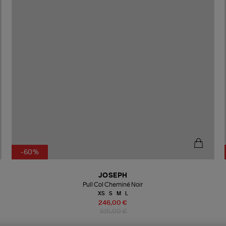
-60%
JOSEPH
Pull Col Cheminé Noir
XS
S
M
L
246,00 €
615,00 €