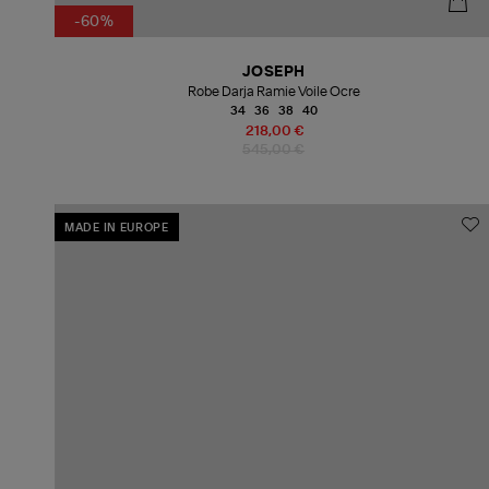
-60%
JOSEPH
Robe Darja Ramie Voile Ocre
34
36
38
40
218,00 €
545,00 €
MADE IN EUROPE