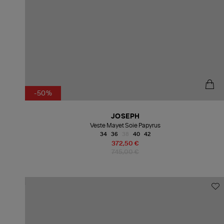
-50%
JOSEPH
Veste Mayet Soie Papyrus
34
36
38
40
42
372,50 €
745,00 €