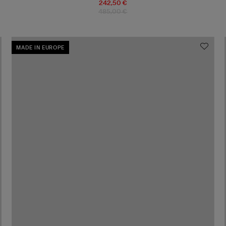
242,50 €
485,00 €
MADE IN EUROPE