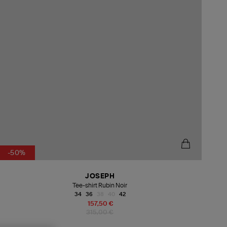
-50%
JOSEPH
Tee-shirt Rubin Noir
34
36
38
40
42
157,50 €
315,00 €