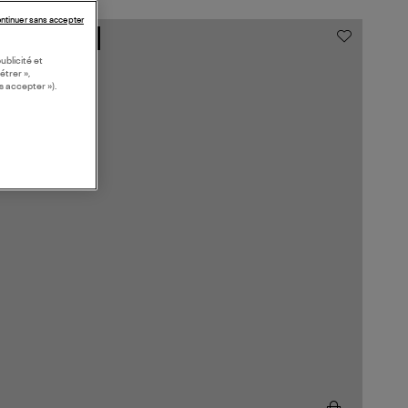
ntinuer sans accepter
MADE IN EUROPE
ublicité et
étrer »,
s accepter »).