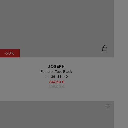
-50%
JOSEPH
Pantalon Tova Black
34
36
38
40
247,50 €
495,00 €