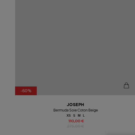
-60%
JOSEPH
Bermuda Soie Coton Beige
XS
S
M
L
110,00 €
275,00 €