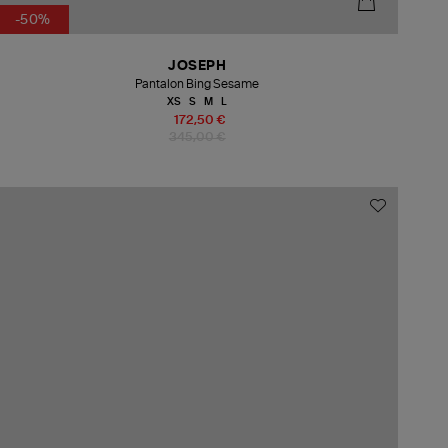
-50%
JOSEPH
Pantalon Bing Sesame
XS
S
M
L
172,50 €
345,00 €