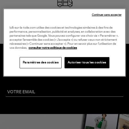
Continuer sans accepter
LIVRAISON GRATUITE
à partir de 150 € d'achat*
lulli-sur-la-toile.com utilise des cookies et technologies similaires à des fins de
performance, personnalisation, publicité et analyses, en collaboration avec des
partenaires tels que Google. Vous pouvez configurer vos choix via « Paramétrer »,
accepter l’ensemble des cookies (« J’accepte ») ou refuser ceux non strictement
nécessaires (« Continuer sans accepter »). Pour en savoir plus sur l’utilisation de
vos données,
consulter notre politique de cookies
20 € EN VOUS INSCRIVANT À LA
Paramètres des cookies
Autoriser tous les cookies
NEWSLETTER