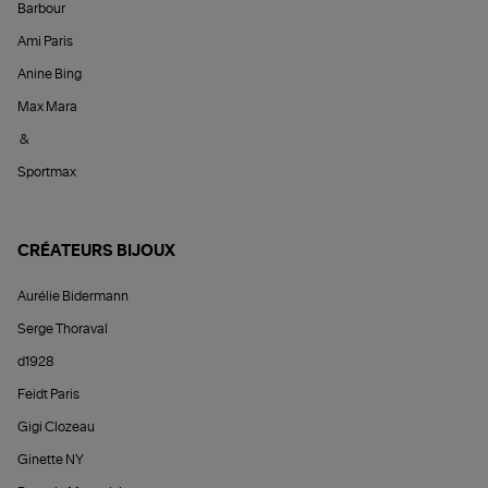
Barbour
Ami Paris
Anine Bing
Max Mara
&
Sportmax
CRÉATEURS BIJOUX
Aurélie Bidermann
Serge Thoraval
d1928
Feidt Paris
Gigi Clozeau
Ginette NY