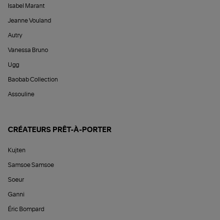
Isabel Marant
Jeanne Vouland
Autry
Vanessa Bruno
Ugg
Baobab Collection
Assouline
CRÉATEURS PRÊT-À-PORTER
Kujten
Samsoe Samsoe
Soeur
Ganni
Éric Bompard