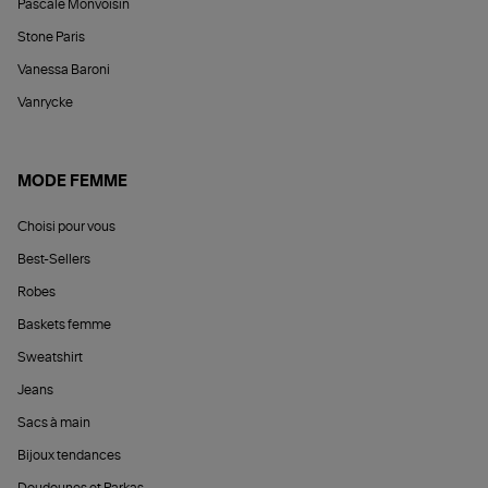
Pascale Monvoisin
Stone Paris
Vanessa Baroni
Vanrycke
MODE FEMME
Choisi pour vous
Best-Sellers
Robes
Baskets femme
Sweatshirt
Jeans
Sacs à main
Bijoux tendances
Doudounes et Parkas