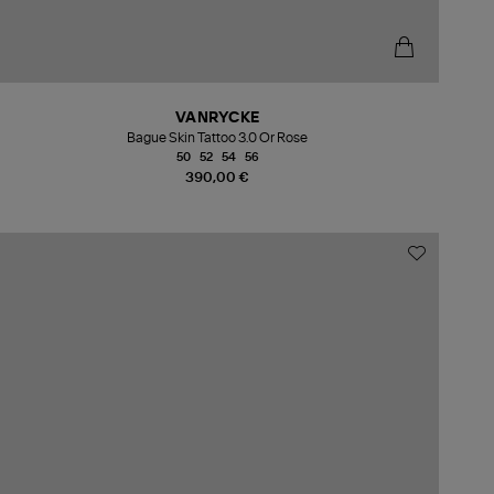
VANRYCKE
Bague Skin Tattoo 3.0 Or Rose
50
52
54
56
390,00 €