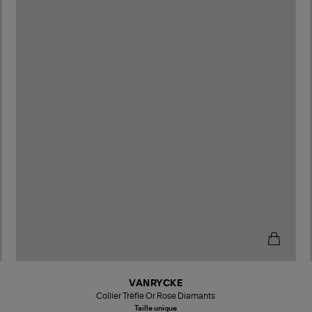
VANRYCKE
Collier Trèfle Or Rose Diamants
Taille unique