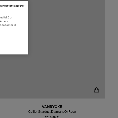
ntinuer sans accepter
ublicité et
étrer »,
s accepter »).
VANRYCKE
Collier Stardust Diamant Or Rose
760,00 €