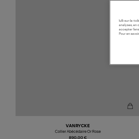
lulli-sur-la-t
analyses, en 
accepter l’en
Pour en savoir
VANRYCKE
Collier Abécédaire Or Rose
890,00 €