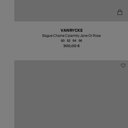
VANRYCKE
Bague Chaine Calamity Jane Or Rose
50
52
54
56
300,00 €