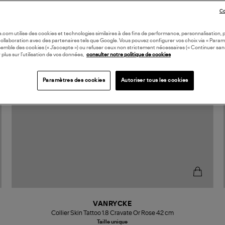
Co
oile.com utilise des cookies et technologies similaires à des fins de performance, personnalisation, p
collaboration avec des partenaires tels que Google. Vous pouvez configurer vos choix via « Param
semble des cookies (« J’accepte ») ou refuser ceux non strictement nécessaires (« Continuer san
 plus sur l’utilisation de vos données,
consulter notre politique de cookies
Paramètres des cookies
Autoriser tous les cookies
VANRYCKE
Collier Skin Tattoo 1.8 Cravate Or Rose 42 cm
Taille unique