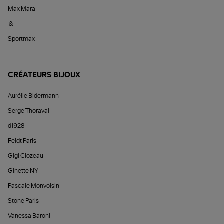
Max Mara
&
Sportmax
CRÉATEURS BIJOUX
Aurélie Bidermann
Serge Thoraval
d1928
Feidt Paris
Gigi Clozeau
Ginette NY
Pascale Monvoisin
Stone Paris
Vanessa Baroni