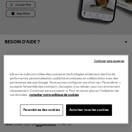
BESOIN D'AIDE ?
À PROPOS
Continuer sans accepter
NOS SERVICES
lulli-sur-la-toile.com utilise des cookies et technologies similaires à des fins de
performance, personnalisation, publicité et analyses, en collaboration avec des
partenaires tels que Google. Vous pouvez configurer vos choix via « Paramétrer »,
accepter l’ensemble des cookies (« J’accepte ») ou refuser ceux non strictement
SERVICE CLIENT
nécessaires (« Continuer sans accepter »). Pour en savoir plus sur l’utilisation de
vos données,
consulter notre politique de cookies
Paramètres des cookies
Autoriser tous les cookies
MODE DE PAIEMENT