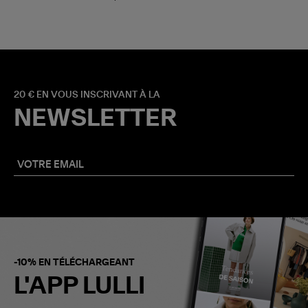
20 € EN VOUS INSCRIVANT À LA
NEWSLETTER
-10% EN TÉLÉCHARGEANT
L'APP LULLI