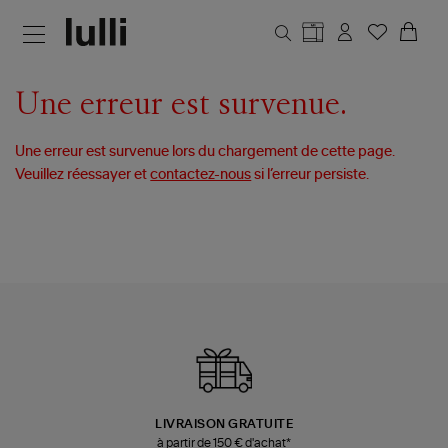
Aller au contenu principal
Une erreur est survenue.
Une erreur est survenue lors du chargement de cette page.
Veuillez réessayer et
contactez-nous
si l’erreur persiste.
LIVRAISON GRATUITE
à partir de 150 € d'achat*