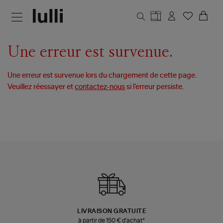
Aller au contenu principal
Une erreur est survenue.
Une erreur est survenue lors du chargement de cette page.
Veuillez réessayer et
contactez-nous
si l’erreur persiste.
LIVRAISON GRATUITE
à partir de 150 € d'achat*