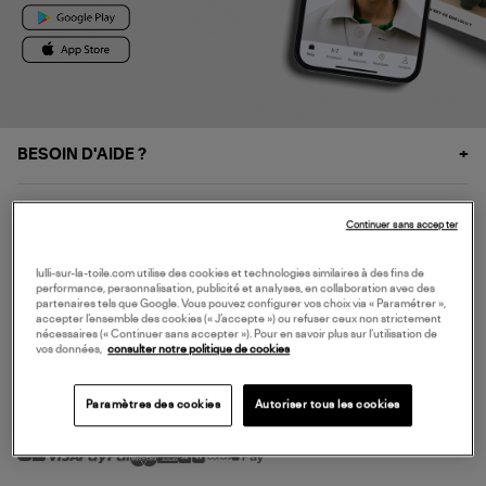
BESOIN D'AIDE ?
À PROPOS
Continuer sans accepter
NOS SERVICES
lulli-sur-la-toile.com utilise des cookies et technologies similaires à des fins de
performance, personnalisation, publicité et analyses, en collaboration avec des
partenaires tels que Google. Vous pouvez configurer vos choix via « Paramétrer »,
accepter l’ensemble des cookies (« J’accepte ») ou refuser ceux non strictement
SERVICE CLIENT
nécessaires (« Continuer sans accepter »). Pour en savoir plus sur l’utilisation de
vos données,
consulter notre politique de cookies
Paramètres des cookies
Autoriser tous les cookies
MODE DE PAIEMENT