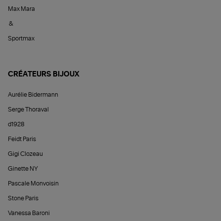
Max Mara
&
Sportmax
CRÉATEURS BIJOUX
Aurélie Bidermann
Serge Thoraval
d1928
Feidt Paris
Gigi Clozeau
Ginette NY
Pascale Monvoisin
Stone Paris
Vanessa Baroni