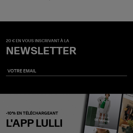
20 € EN VOUS INSCRIVANT À LA
NEWSLETTER
-10% EN TÉLÉCHARGEANT
L'APP LULLI