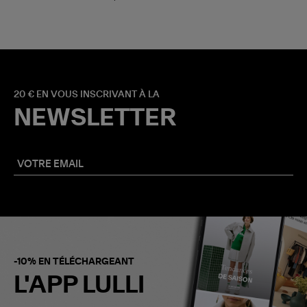
20 € EN VOUS INSCRIVANT À LA
NEWSLETTER
-10% EN TÉLÉCHARGEANT
L'APP LULLI