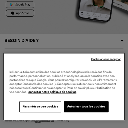
BESOIN D'AIDE ?
À PROPOS
Continuer sans accepter
NOS SERVICES
lulli-sur-la-toile.com utilise des cookies et technologies similaires à des fins de
performance, personnalisation, publicité et analyses, en collaboration avec des
partenaires tels que Google. Vous pouvez configurer vos choix via « Paramétrer »,
accepter l’ensemble des cookies (« J’accepte ») ou refuser ceux non strictement
SERVICE CLIENT
nécessaires (« Continuer sans accepter »). Pour en savoir plus sur l’utilisation de
vos données,
consulter notre politique de cookies
Paramètres des cookies
Autoriser tous les cookies
MODE DE PAIEMENT