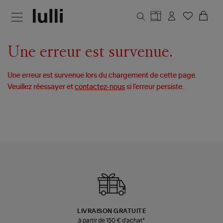
Aller au contenu principal
Une erreur est survenue.
Une erreur est survenue lors du chargement de cette page.
Veuillez réessayer et
contactez-nous
si l’erreur persiste.
LIVRAISON GRATUITE
à partir de 150 € d'achat*