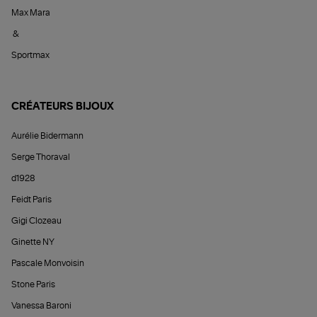
Max Mara
&
Sportmax
CRÉATEURS BIJOUX
Aurélie Bidermann
Serge Thoraval
d1928
Feidt Paris
Gigi Clozeau
Ginette NY
Pascale Monvoisin
Stone Paris
Vanessa Baroni