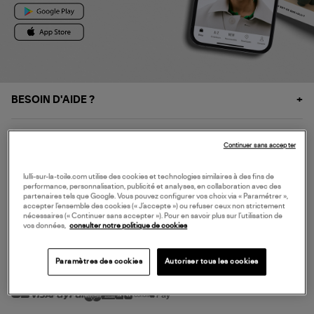
BESOIN D'AIDE ?
À PROPOS
Continuer sans accepter
NOS SERVICES
lulli-sur-la-toile.com utilise des cookies et technologies similaires à des fins de
performance, personnalisation, publicité et analyses, en collaboration avec des
partenaires tels que Google. Vous pouvez configurer vos choix via « Paramétrer »,
accepter l’ensemble des cookies (« J’accepte ») ou refuser ceux non strictement
SERVICE CLIENT
nécessaires (« Continuer sans accepter »). Pour en savoir plus sur l’utilisation de
vos données,
consulter notre politique de cookies
Paramètres des cookies
Autoriser tous les cookies
MODE DE PAIEMENT