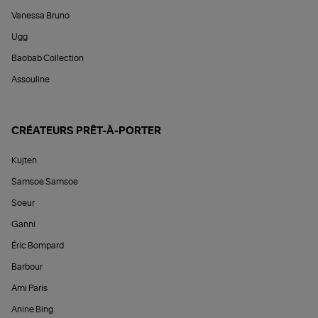
Vanessa Bruno
Ugg
Baobab Collection
Assouline
CRÉATEURS PRÊT-À-PORTER
Kujten
Samsoe Samsoe
Soeur
Ganni
Éric Bompard
Barbour
Ami Paris
Anine Bing