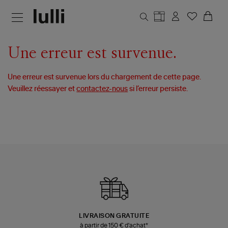
Aller au contenu principal
Une erreur est survenue.
Une erreur est survenue lors du chargement de cette page.
Veuillez réessayer et
contactez-nous
si l’erreur persiste.
LIVRAISON GRATUITE
à partir de 150 € d'achat*