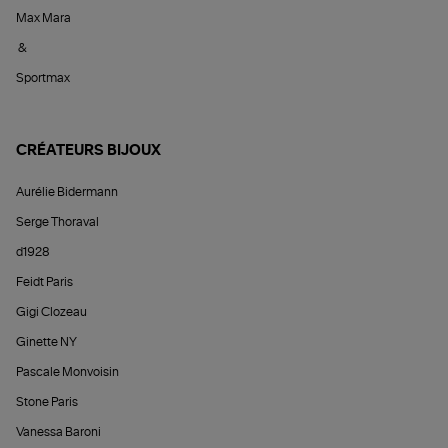
Max Mara
&
Sportmax
CRÉATEURS BIJOUX
Aurélie Bidermann
Serge Thoraval
d1928
Feidt Paris
Gigi Clozeau
Ginette NY
Pascale Monvoisin
Stone Paris
Vanessa Baroni