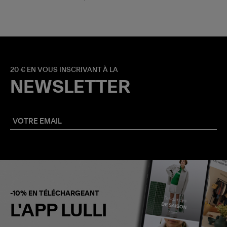
20 € EN VOUS INSCRIVANT À LA
NEWSLETTER
-10% EN TÉLÉCHARGEANT
L'APP LULLI