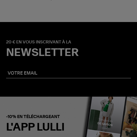
20 € EN VOUS INSCRIVANT À LA
NEWSLETTER
-10% EN TÉLÉCHARGEANT
L'APP LULLI