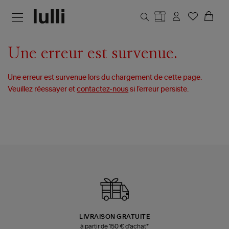
Aller au contenu principal
Une erreur est survenue.
Une erreur est survenue lors du chargement de cette page.
Veuillez réessayer et
contactez-nous
si l’erreur persiste.
LIVRAISON GRATUITE
à partir de 150 € d'achat*