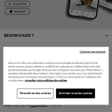
BESOIN D'AIDE ?
À PROPOS
Continuer sans accepter
NOS SERVICES
lulli-sur-la-toile.com utilise des cookies et technologies similaires à des fins de
performance, personnalisation, publicité et analyses, en collaboration avec des
partenaires tels que Google. Vous pouvez configurer vos choix via « Paramétrer »,
accepter l’ensemble des cookies (« J’accepte ») ou refuser ceux non strictement
SERVICE CLIENT
nécessaires (« Continuer sans accepter »). Pour en savoir plus sur l’utilisation de
vos données,
consulter notre politique de cookies
Paramètres des cookies
Autoriser tous les cookies
MODE DE PAIEMENT