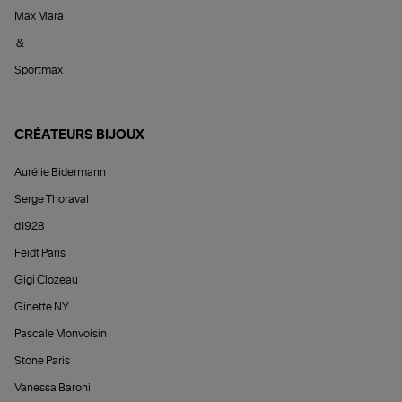
Max Mara
&
Sportmax
CRÉATEURS BIJOUX
Aurélie Bidermann
Serge Thoraval
d1928
Feidt Paris
Gigi Clozeau
Ginette NY
Pascale Monvoisin
Stone Paris
Vanessa Baroni