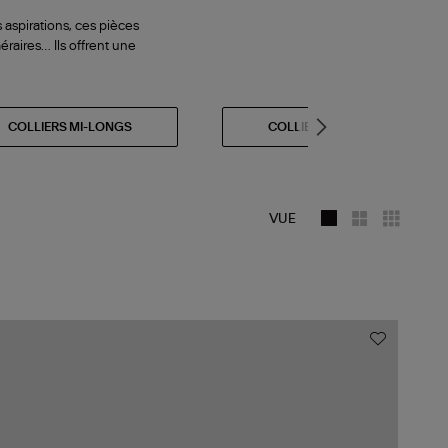
 aspirations, ces pièces
éraires… Ils offrent une
COLLIERS MI-LONGS
COLLIERS OR
VUE