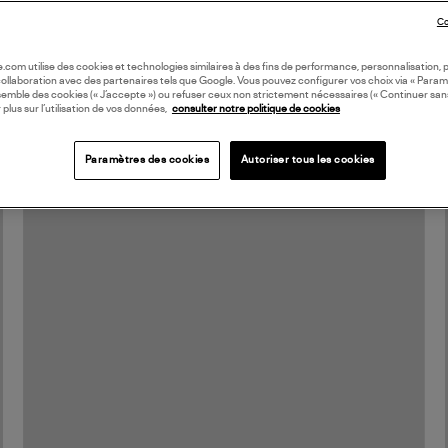
Co
oile.com utilise des cookies et technologies similaires à des fins de performance, personnalisation, p
collaboration avec des partenaires tels que Google. Vous pouvez configurer vos choix via « Param
semble des cookies (« J’accepte ») ou refuser ceux non strictement nécessaires (« Continuer san
 plus sur l’utilisation de vos données,
consulter notre politique de cookies
Paramètres des cookies
Autoriser tous les cookies