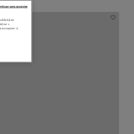
ntinuer sans accepter
ublicité et
étrer »,
s accepter »).