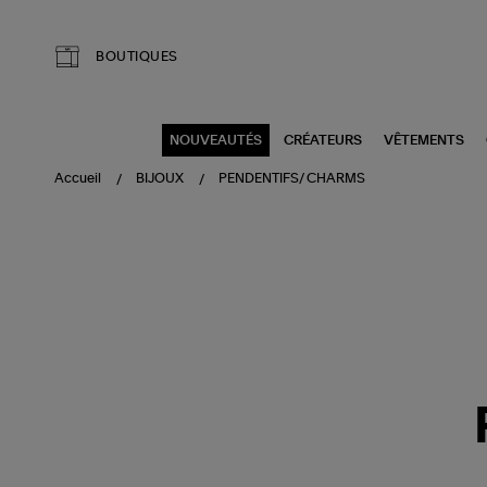
Aller au contenu principal
BOUTIQUES
NOUVEAUTÉS
CRÉATEURS
VÊTEMENTS
Accueil
BIJOUX
PENDENTIFS/ CHARMS