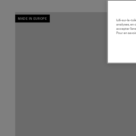
MADE IN EUROPE
lulli-sur-la-t
analyses, en 
accepter l’en
Pour en savoir