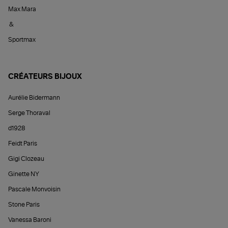
Max Mara
&
Sportmax
CRÉATEURS BIJOUX
Aurélie Bidermann
Serge Thoraval
d1928
Feidt Paris
Gigi Clozeau
Ginette NY
Pascale Monvoisin
Stone Paris
Vanessa Baroni