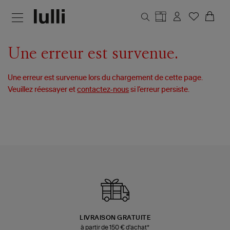
Aller au contenu principal
Une erreur est survenue.
Une erreur est survenue lors du chargement de cette page.
Veuillez réessayer et
contactez-nous
si l’erreur persiste.
LIVRAISON GRATUITE
à partir de 150 € d'achat*