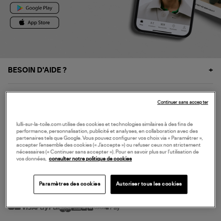
BESOIN D'AIDE ?
À PROPOS
Continuer sans accepter
NOS SERVICES
lulli-sur-la-toile.com utilise des cookies et technologies similaires à des fins de
performance, personnalisation, publicité et analyses, en collaboration avec des
partenaires tels que Google. Vous pouvez configurer vos choix via « Paramétrer »,
accepter l’ensemble des cookies (« J’accepte ») ou refuser ceux non strictement
SERVICE CLIENT
nécessaires (« Continuer sans accepter »). Pour en savoir plus sur l’utilisation de
vos données,
consulter notre politique de cookies
Paramètres des cookies
Autoriser tous les cookies
MODE DE PAIEMENT