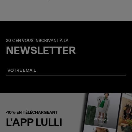
20 € EN VOUS INSCRIVANT À LA
NEWSLETTER
-10% EN TÉLÉCHARGEANT
L'APP LULLI