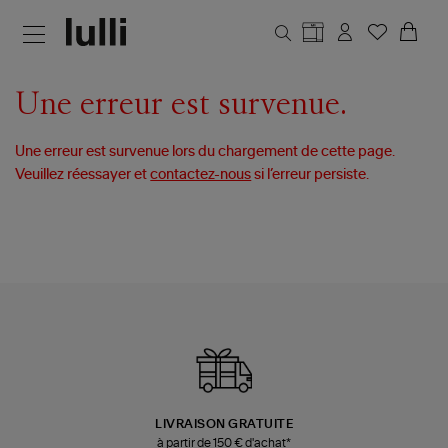
Aller au contenu principal
Une erreur est survenue.
Une erreur est survenue lors du chargement de cette page.
Veuillez réessayer et
contactez-nous
si l’erreur persiste.
LIVRAISON GRATUITE
à partir de 150 € d'achat*