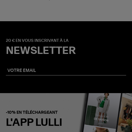
20 € EN VOUS INSCRIVANT À LA
NEWSLETTER
-10% EN TÉLÉCHARGEANT
L'APP LULLI