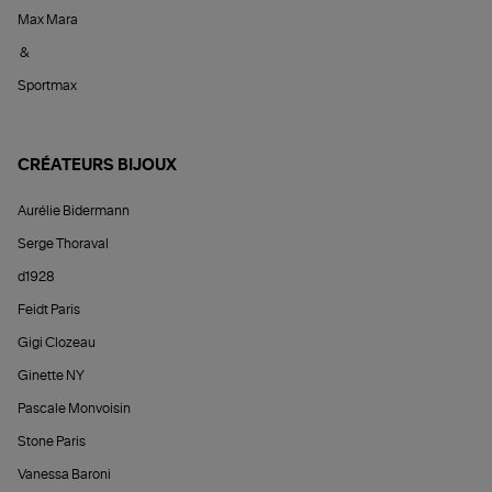
Max Mara
&
Sportmax
CRÉATEURS BIJOUX
Aurélie Bidermann
Serge Thoraval
d1928
Feidt Paris
Gigi Clozeau
Ginette NY
Pascale Monvoisin
Stone Paris
Vanessa Baroni