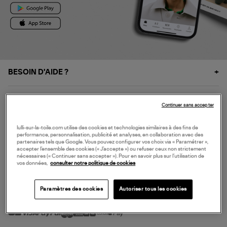
BESOIN D'AIDE ?
À PROPOS
Continuer sans accepter
NOS SERVICES
lulli-sur-la-toile.com utilise des cookies et technologies similaires à des fins de
performance, personnalisation, publicité et analyses, en collaboration avec des
partenaires tels que Google. Vous pouvez configurer vos choix via « Paramétrer »,
accepter l’ensemble des cookies (« J’accepte ») ou refuser ceux non strictement
SERVICE CLIENT
nécessaires (« Continuer sans accepter »). Pour en savoir plus sur l’utilisation de
vos données,
consulter notre politique de cookies
Paramètres des cookies
Autoriser tous les cookies
MODE DE PAIEMENT