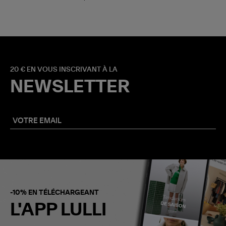
20 € EN VOUS INSCRIVANT À LA
NEWSLETTER
-10% EN TÉLÉCHARGEANT
L'APP LULLI