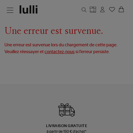
Aller au contenu principal
Une erreur est survenue.
Une erreur est survenue lors du chargement de cette page.
Veuillez réessayer et
contactez-nous
si l’erreur persiste.
LIVRAISON GRATUITE
à partir de 150 € d'achat*