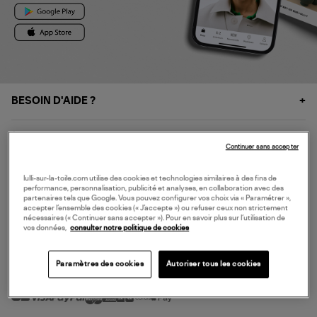
BESOIN D'AIDE ?
À PROPOS
Continuer sans accepter
NOS SERVICES
lulli-sur-la-toile.com utilise des cookies et technologies similaires à des fins de
performance, personnalisation, publicité et analyses, en collaboration avec des
partenaires tels que Google. Vous pouvez configurer vos choix via « Paramétrer »,
accepter l’ensemble des cookies (« J’accepte ») ou refuser ceux non strictement
SERVICE CLIENT
nécessaires (« Continuer sans accepter »). Pour en savoir plus sur l’utilisation de
vos données,
consulter notre politique de cookies
Paramètres des cookies
Autoriser tous les cookies
MODE DE PAIEMENT