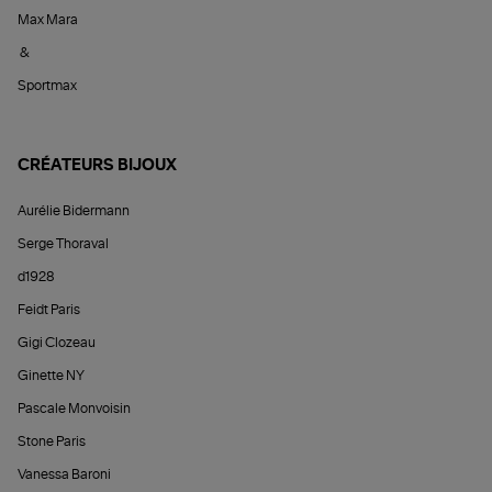
Max Mara
&
Sportmax
CRÉATEURS BIJOUX
Aurélie Bidermann
Serge Thoraval
d1928
Feidt Paris
Gigi Clozeau
Ginette NY
Pascale Monvoisin
Stone Paris
Vanessa Baroni