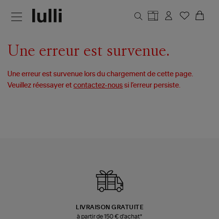
Aller au contenu principal
Une erreur est survenue.
Une erreur est survenue lors du chargement de cette page.
Veuillez réessayer et
contactez-nous
si l’erreur persiste.
LIVRAISON GRATUITE
à partir de 150 € d'achat*