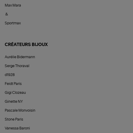
Max Mara
&
Sportmax
CRÉATEURS BIJOUX
Aurélie Bidermann
Serge Thoraval
d1928
Feidt Paris
Gigi Clozeau
Ginette NY
Pascale Monvoisin
Stone Paris
Vanessa Baroni