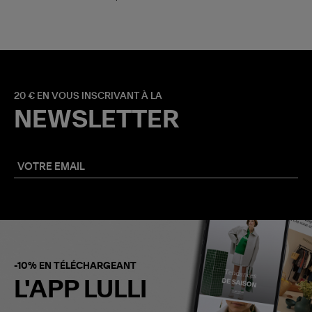
20 € EN VOUS INSCRIVANT À LA
NEWSLETTER
-10% EN TÉLÉCHARGEANT
L'APP LULLI