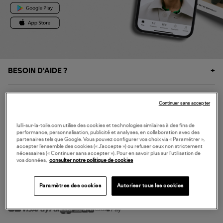
BESOIN D'AIDE ?
À PROPOS
Continuer sans accepter
NOS SERVICES
lulli-sur-la-toile.com utilise des cookies et technologies similaires à des fins de
performance, personnalisation, publicité et analyses, en collaboration avec des
partenaires tels que Google. Vous pouvez configurer vos choix via « Paramétrer »,
accepter l’ensemble des cookies (« J’accepte ») ou refuser ceux non strictement
SERVICE CLIENT
nécessaires (« Continuer sans accepter »). Pour en savoir plus sur l’utilisation de
vos données,
consulter notre politique de cookies
Paramètres des cookies
Autoriser tous les cookies
MODE DE PAIEMENT