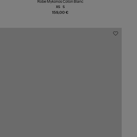
Robe Mykonos Coton Blanc
XS
S
159,00 €