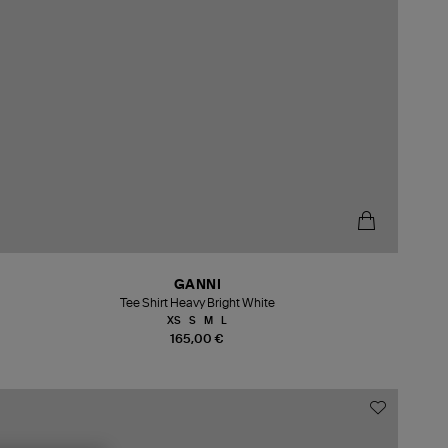
GANNI
Tee Shirt Heavy Bright White
XS
S
M
L
165,00 €