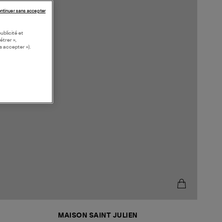
ntinuer sans accepter
ublicité et
étrer »,
s accepter »).
MAISON SAINT JULIEN