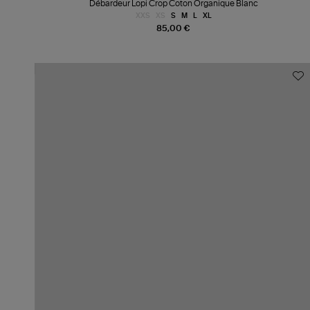
Débardeur Lopi Crop Coton Organique Blanc
XXS
XS
S
M
L
XL
85,00 €