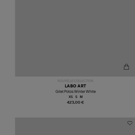
NOUVELLE COLLECTION
LABO ART
Gilet Potos Winter White
XS
S
M
423,00 €