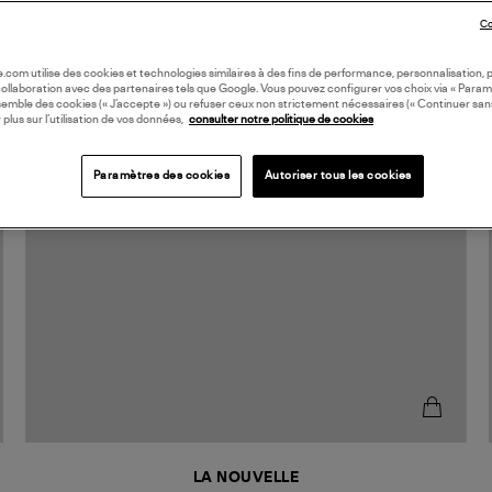
Co
oile.com utilise des cookies et technologies similaires à des fins de performance, personnalisation, p
collaboration avec des partenaires tels que Google. Vous pouvez configurer vos choix via « Param
semble des cookies (« J’accepte ») ou refuser ceux non strictement nécessaires (« Continuer san
 plus sur l’utilisation de vos données,
consulter notre politique de cookies
Paramètres des cookies
Autoriser tous les cookies
LA NOUVELLE