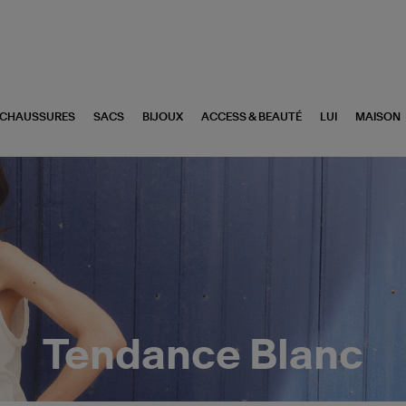
CHAUSSURES
SACS
BIJOUX
ACCESS & BEAUTÉ
LUI
MAISON
Tendance Blanc