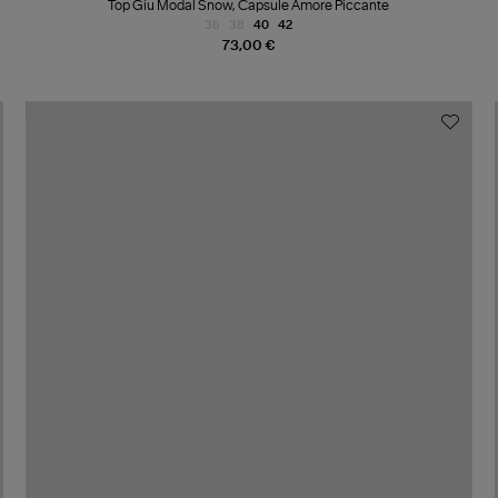
Top Giu Modal Snow, Capsule Amore Piccante
36
38
40
42
73,00 €