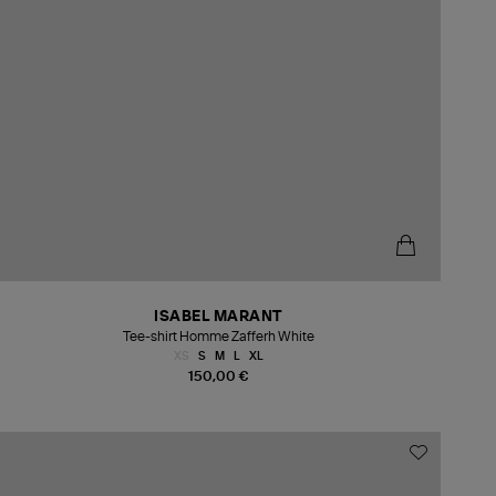
ISABEL MARANT
Tee-shirt Homme Zafferh White
XS
S
M
L
XL
150,00 €