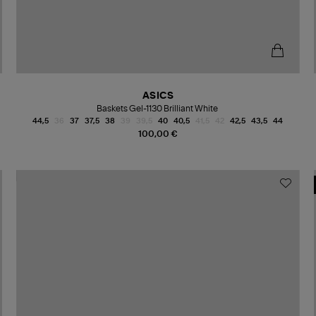
ASICS
Baskets Gel-1130 Brilliant White
44,5
36
37
37,5
38
39
39,5
40
40,5
41,5
42
42,5
43,5
44
100,00 €