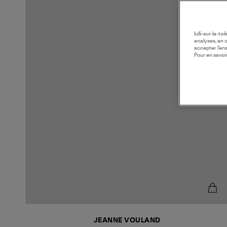
lulli-sur-la-t
analyses, en 
accepter l’en
Pour en savoir
JEANNE VOULAND