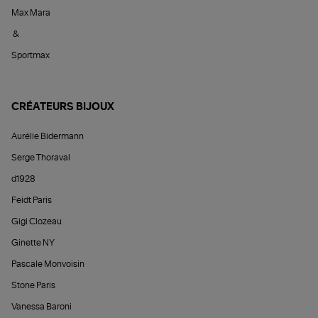
Max Mara
&
Sportmax
CRÉATEURS BIJOUX
Aurélie Bidermann
Serge Thoraval
d1928
Feidt Paris
Gigi Clozeau
Ginette NY
Pascale Monvoisin
Stone Paris
Vanessa Baroni