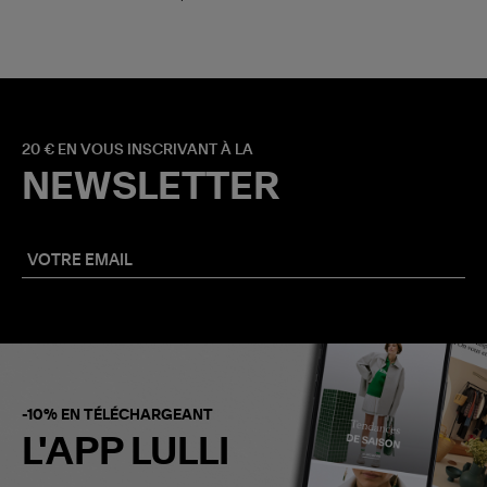
20 € EN VOUS INSCRIVANT À LA
NEWSLETTER
-10% EN TÉLÉCHARGEANT
L'APP LULLI