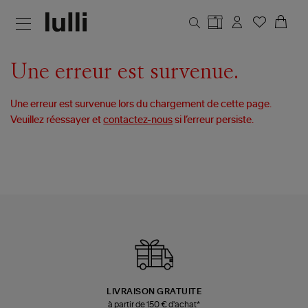
Aller au contenu principal
Une erreur est survenue.
Une erreur est survenue lors du chargement de cette page.
Veuillez réessayer et
contactez-nous
si l’erreur persiste.
LIVRAISON GRATUITE
à partir de 150 € d'achat*