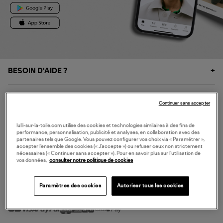
BESOIN D'AIDE ?
À PROPOS
Continuer sans accepter
NOS SERVICES
lulli-sur-la-toile.com utilise des cookies et technologies similaires à des fins de
performance, personnalisation, publicité et analyses, en collaboration avec des
partenaires tels que Google. Vous pouvez configurer vos choix via « Paramétrer »,
accepter l’ensemble des cookies (« J’accepte ») ou refuser ceux non strictement
SERVICE CLIENT
nécessaires (« Continuer sans accepter »). Pour en savoir plus sur l’utilisation de
vos données,
consulter notre politique de cookies
Paramètres des cookies
Autoriser tous les cookies
MODE DE PAIEMENT