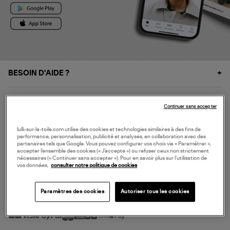
BESOIN D'AIDE ?
À PROPOS
Continuer sans accepter
NOS SERVICES
lulli-sur-la-toile.com utilise des cookies et technologies similaires à des fins de
performance, personnalisation, publicité et analyses, en collaboration avec des
partenaires tels que Google. Vous pouvez configurer vos choix via « Paramétrer »,
accepter l’ensemble des cookies (« J’accepte ») ou refuser ceux non strictement
SERVICE CLIENT
nécessaires (« Continuer sans accepter »). Pour en savoir plus sur l’utilisation de
vos données,
consulter notre politique de cookies
Paramètres des cookies
Autoriser tous les cookies
MODE DE PAIEMENT