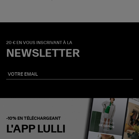
20 € EN VOUS INSCRIVANT À LA
NEWSLETTER
-10% EN TÉLÉCHARGEANT
L'APP LULLI