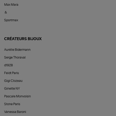
Max Mara
&
Sportmax
CRÉATEURS BIJOUX
Aurélie Bidermann
Serge Thoraval
d1928
Feidt Paris
Gigi Clozeau
Ginette NY
Pascale Monvoisin
Stone Paris
Vanessa Baroni