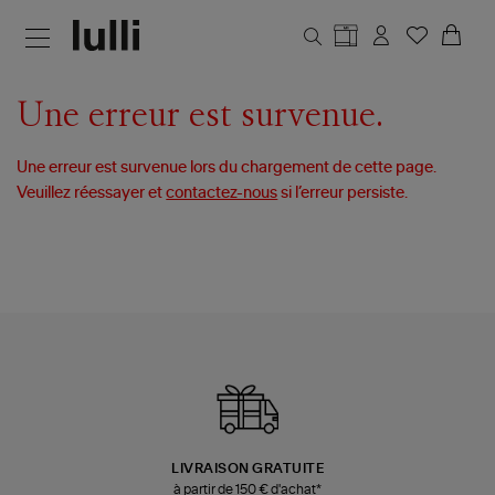
Aller au contenu principal
Une erreur est survenue.
Une erreur est survenue lors du chargement de cette page.
Veuillez réessayer et
contactez-nous
si l’erreur persiste.
LIVRAISON GRATUITE
à partir de 150 € d'achat*