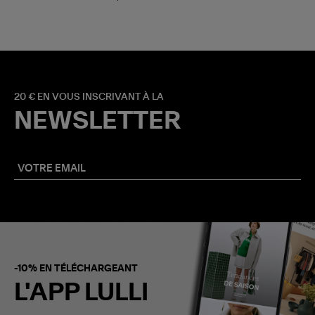
20 € EN VOUS INSCRIVANT À LA
NEWSLETTER
-10% EN TÉLÉCHARGEANT
L'APP LULLI