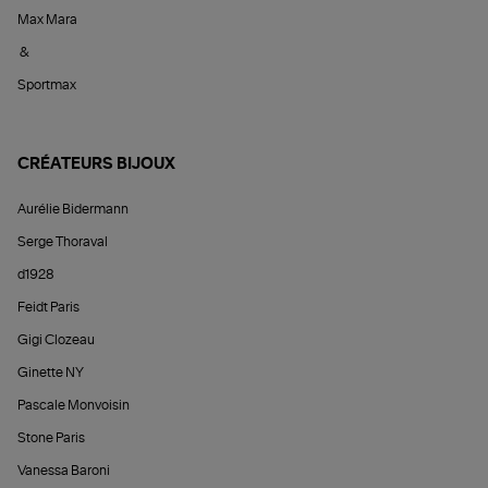
Max Mara
&
Sportmax
CRÉATEURS BIJOUX
Aurélie Bidermann
Serge Thoraval
d1928
Feidt Paris
Gigi Clozeau
Ginette NY
Pascale Monvoisin
Stone Paris
Vanessa Baroni