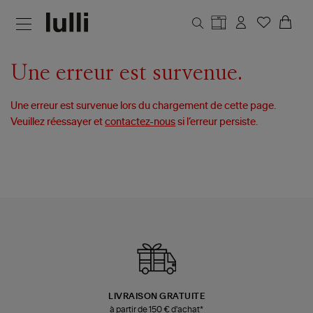
Aller au contenu principal
Une erreur est survenue.
Une erreur est survenue lors du chargement de cette page.
Veuillez réessayer et
contactez-nous
si l’erreur persiste.
LIVRAISON GRATUITE
à partir de 150 € d'achat*