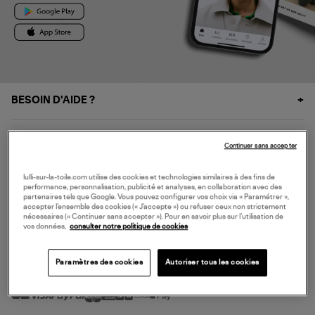
BESOIN D'AIDE ?
À PROPOS
Continuer sans accepter
NOS SERVICES
lulli-sur-la-toile.com utilise des cookies et technologies similaires à des fins de
performance, personnalisation, publicité et analyses, en collaboration avec des
partenaires tels que Google. Vous pouvez configurer vos choix via « Paramétrer »,
accepter l’ensemble des cookies (« J’accepte ») ou refuser ceux non strictement
SERVICE CLIENT
nécessaires (« Continuer sans accepter »). Pour en savoir plus sur l’utilisation de
vos données,
consulter notre politique de cookies
Paramètres des cookies
Autoriser tous les cookies
MODE DE PAIEMENT