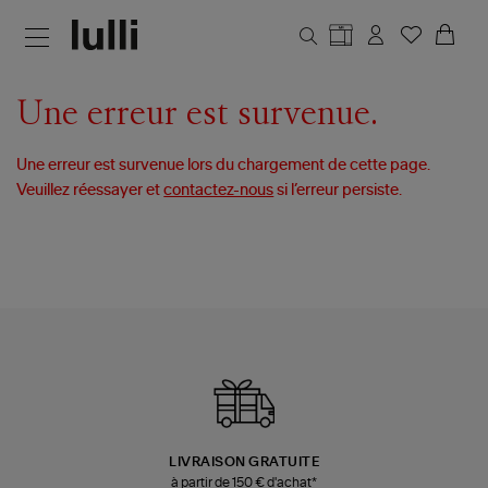
Aller au contenu principal
Une erreur est survenue.
Une erreur est survenue lors du chargement de cette page.
Veuillez réessayer et
contactez-nous
si l’erreur persiste.
LIVRAISON GRATUITE
à partir de 150 € d'achat*