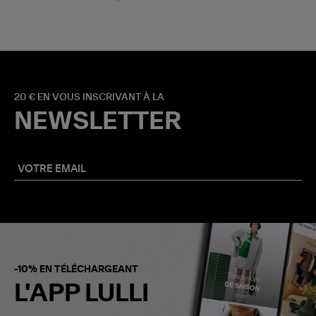
20 € EN VOUS INSCRIVANT À LA
NEWSLETTER
-10% EN TÉLÉCHARGEANT
L'APP LULLI