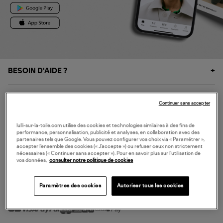
BESOIN D'AIDE ?
À PROPOS
Continuer sans accepter
NOS SERVICES
lulli-sur-la-toile.com utilise des cookies et technologies similaires à des fins de
performance, personnalisation, publicité et analyses, en collaboration avec des
partenaires tels que Google. Vous pouvez configurer vos choix via « Paramétrer »,
accepter l’ensemble des cookies (« J’accepte ») ou refuser ceux non strictement
SERVICE CLIENT
nécessaires (« Continuer sans accepter »). Pour en savoir plus sur l’utilisation de
vos données,
consulter notre politique de cookies
Paramètres des cookies
Autoriser tous les cookies
MODE DE PAIEMENT