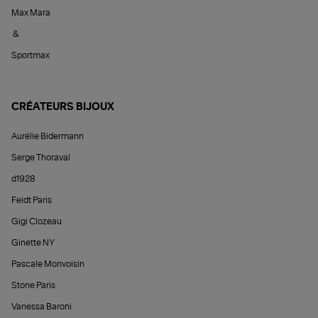
Max Mara
&
Sportmax
CRÉATEURS BIJOUX
Aurélie Bidermann
Serge Thoraval
d1928
Feidt Paris
Gigi Clozeau
Ginette NY
Pascale Monvoisin
Stone Paris
Vanessa Baroni