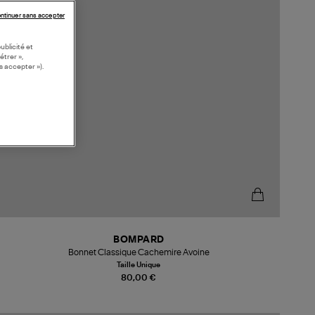
ntinuer sans accepter
ublicité et
étrer »,
s accepter »).
BOMPARD
Bonnet Classique Cachemire Avoine
Taille Unique
80,00 €