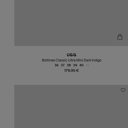
UGG
Bottines Classic Ultra Mini Dark Indigo
36
37
38
39
40
41
179,95 €