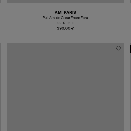
AMI PARIS
Pull Ami de Cœur Encre Ecru
XS
S
M
L
390,00 €