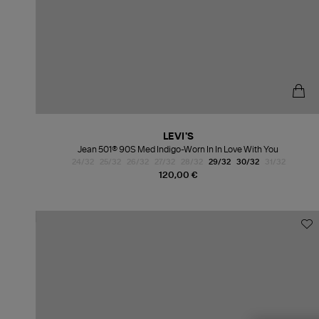
LEVI'S
Jean 501® 90S Med Indigo-Worn In In Love With You
24/32
25/32
26/32
27/32
28/32
29/32
30/32
31/32
120,00 €