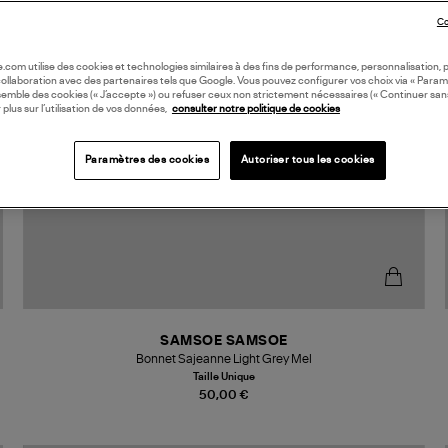
Co
oile.com utilise des cookies et technologies similaires à des fins de performance, personnalisation, p
collaboration avec des partenaires tels que Google. Vous pouvez configurer vos choix via « Param
semble des cookies (« J’accepte ») ou refuser ceux non strictement nécessaires (« Continuer san
 plus sur l’utilisation de vos données,
consulter notre politique de cookies
Paramètres des cookies
Autoriser tous les cookies
SAMSOE SAMSOE
Bonnet Sajeanne Light Grey Mel
Taille Unique
50,00 €