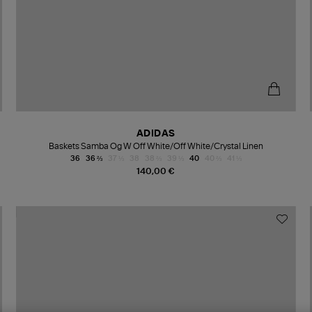
ADIDAS
Baskets Samba Og W Off White/Off White/Crystal Linen
36
36 ⅔
37 ⅓
38
38 ⅔
39 ⅓
40
40 ⅔
41 ⅓
140,00 €