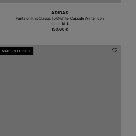
ADIDAS
Pantalon Knit Classic Tp Owhite, Capsule Winter Icon
XS
S
M
L
130,00 €
MADE IN EUROPE