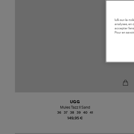
lulli-sur-la-t
analyses, en 
accepter l’en
Pour en savoir
UGG
Mules Tazz II Sand
36
37
38
39
40
41
149,95 €