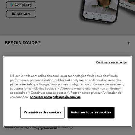
BESOIN D'AIDE ?
À PROPOS
Continuer sans accepter
NOS SERVICES
lulli-sur-la-toile.com utilise des cookies et technologies similaires à des fins de
performance, personnalisation, publicité et analyses, en collaboration avec des
partenaires tels que Google. Vous pouvez configurer vos choix via « Paramétrer »,
accepter l’ensemble des cookies (« J’accepte ») ou refuser ceux non strictement
SERVICE CLIENT
nécessaires (« Continuer sans accepter »). Pour en savoir plus sur l’utilisation de
vos données,
consulter notre politique de cookies
Paramètres des cookies
Autoriser tous les cookies
MODE DE PAIEMENT