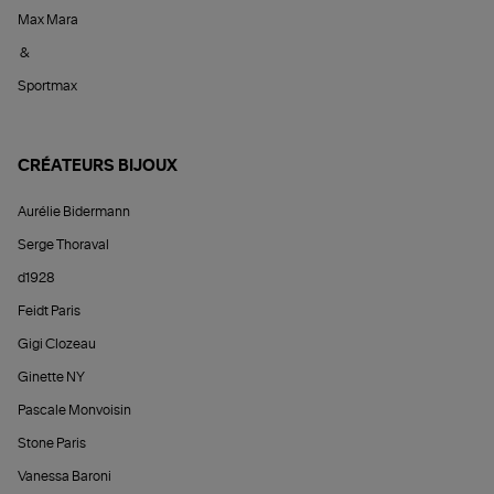
Max Mara
&
Sportmax
CRÉATEURS BIJOUX
Aurélie Bidermann
Serge Thoraval
d1928
Feidt Paris
Gigi Clozeau
Ginette NY
Pascale Monvoisin
Stone Paris
Vanessa Baroni