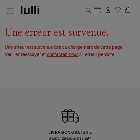
Aller au contenu principal
Une erreur est survenue.
Une erreur est survenue lors du chargement de cette page.
Veuillez réessayer et
contactez-nous
si l’erreur persiste.
LIVRAISON GRATUITE
à partir de 150 € d'achat*