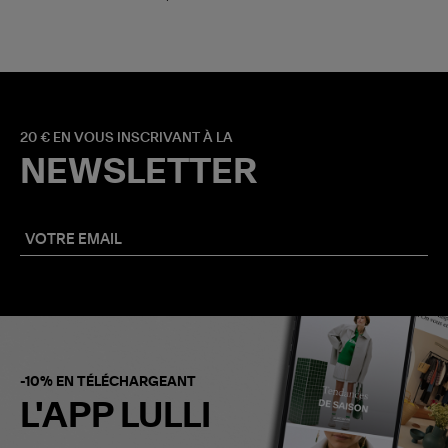
20 € EN VOUS INSCRIVANT À LA
NEWSLETTER
-10% EN TÉLÉCHARGEANT
L'APP LULLI