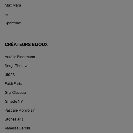
Max Mara
&
Sportmax
CRÉATEURS BIJOUX
Aurélie Bidermann
Serge Thoraval
d1928
Feidt Paris
Gigi Clozeau
Ginette NY
Pascale Monvoisin
Stone Paris
Vanessa Baroni