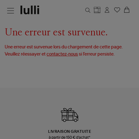
Aller au contenu principal
Une erreur est survenue.
Une erreur est survenue lors du chargement de cette page.
Veuillez réessayer et
contactez-nous
si l’erreur persiste.
LIVRAISON GRATUITE
à partir de 150 € d'achat*