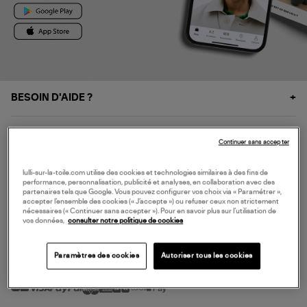
BESOIN D'AIDE ?
À PROPOS
Continuer sans accepter
NOS SERVICES
lulli-sur-la-toile.com utilise des cookies et technologies similaires à des fins de
performance, personnalisation, publicité et analyses, en collaboration avec des
partenaires tels que Google. Vous pouvez configurer vos choix via « Paramétrer »,
accepter l’ensemble des cookies (« J’accepte ») ou refuser ceux non strictement
SERVICE CLIENT
nécessaires (« Continuer sans accepter »). Pour en savoir plus sur l’utilisation de
vos données,
consulter notre politique de cookies
Paramètres des cookies
Autoriser tous les cookies
MODE DE PAIEMENT