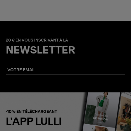
20 € EN VOUS INSCRIVANT À LA
NEWSLETTER
-10% EN TÉLÉCHARGEANT
L'APP LULLI