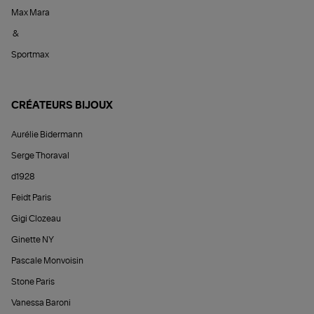
Max Mara
&
Sportmax
CRÉATEURS BIJOUX
Aurélie Bidermann
Serge Thoraval
d1928
Feidt Paris
Gigi Clozeau
Ginette NY
Pascale Monvoisin
Stone Paris
Vanessa Baroni