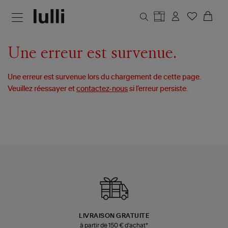
Aller au contenu principal
Une erreur est survenue.
Une erreur est survenue lors du chargement de cette page.
Veuillez réessayer et
contactez-nous
si l’erreur persiste.
LIVRAISON GRATUITE
à partir de 150 € d'achat*