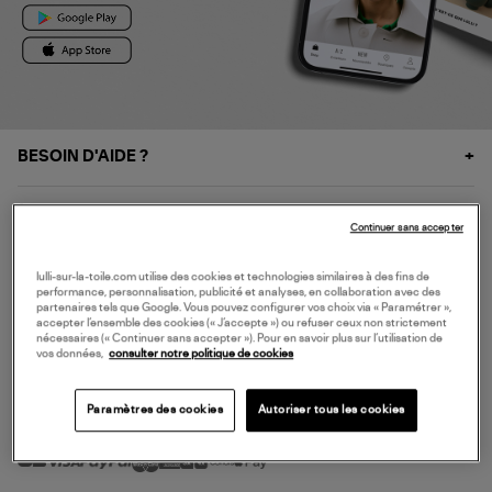
BESOIN D'AIDE ?
À PROPOS
Continuer sans accepter
NOS SERVICES
lulli-sur-la-toile.com utilise des cookies et technologies similaires à des fins de
performance, personnalisation, publicité et analyses, en collaboration avec des
partenaires tels que Google. Vous pouvez configurer vos choix via « Paramétrer »,
accepter l’ensemble des cookies (« J’accepte ») ou refuser ceux non strictement
SERVICE CLIENT
nécessaires (« Continuer sans accepter »). Pour en savoir plus sur l’utilisation de
vos données,
consulter notre politique de cookies
Paramètres des cookies
Autoriser tous les cookies
MODE DE PAIEMENT