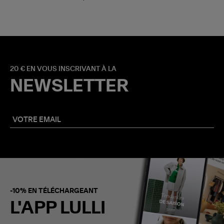
20 € EN VOUS INSCRIVANT À LA
NEWSLETTER
-10% EN TÉLÉCHARGEANT
L'APP LULLI