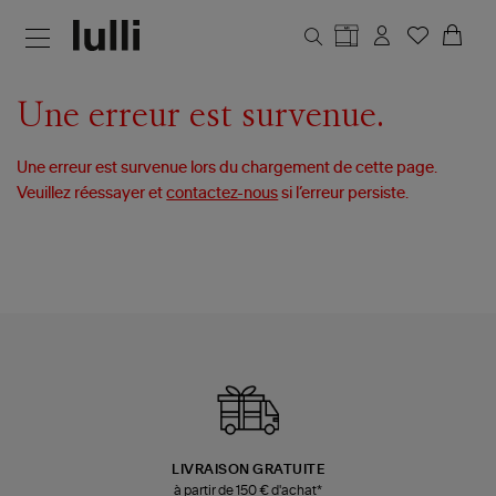
Aller au contenu principal
Une erreur est survenue.
Une erreur est survenue lors du chargement de cette page.
Veuillez réessayer et
contactez-nous
si l’erreur persiste.
LIVRAISON GRATUITE
à partir de 150 € d'achat*