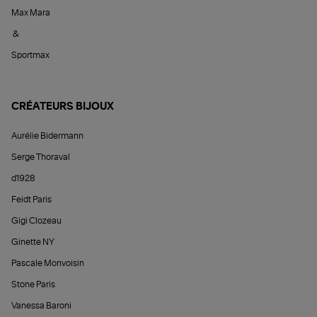
Max Mara
&
Sportmax
CRÉATEURS BIJOUX
Aurélie Bidermann
Serge Thoraval
d1928
Feidt Paris
Gigi Clozeau
Ginette NY
Pascale Monvoisin
Stone Paris
Vanessa Baroni