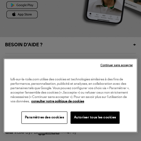
BESOIN D'AIDE ?
À PROPOS
Continuer sans accepter
NOS SERVICES
lulli-sur-la-toile.com utilise des cookies et technologies similaires à des fins de
performance, personnalisation, publicité et analyses, en collaboration avec des
partenaires tels que Google. Vous pouvez configurer vos choix via « Paramétrer »,
accepter l’ensemble des cookies (« J’accepte ») ou refuser ceux non strictement
SERVICE CLIENT
nécessaires (« Continuer sans accepter »). Pour en savoir plus sur l’utilisation de
vos données,
consulter notre politique de cookies
Paramètres des cookies
Autoriser tous les cookies
MODE DE PAIEMENT