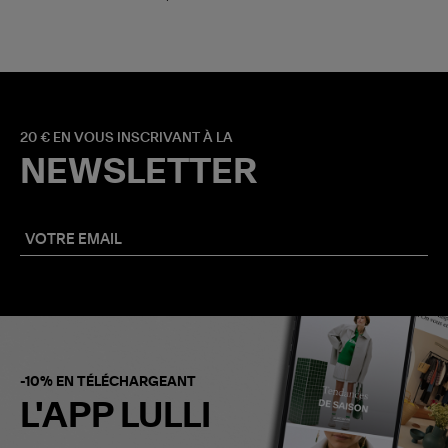
20 € EN VOUS INSCRIVANT À LA
NEWSLETTER
-10% EN TÉLÉCHARGEANT
L'APP LULLI