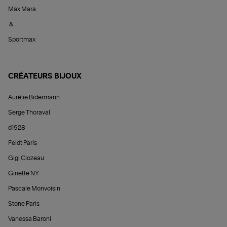
Max Mara
&
Sportmax
CRÉATEURS BIJOUX
Aurélie Bidermann
Serge Thoraval
d1928
Feidt Paris
Gigi Clozeau
Ginette NY
Pascale Monvoisin
Stone Paris
Vanessa Baroni