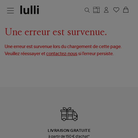
Aller au contenu principal
Une erreur est survenue.
Une erreur est survenue lors du chargement de cette page.
Veuillez réessayer et
contactez-nous
si l’erreur persiste.
LIVRAISON GRATUITE
à partir de 150 € d'achat*