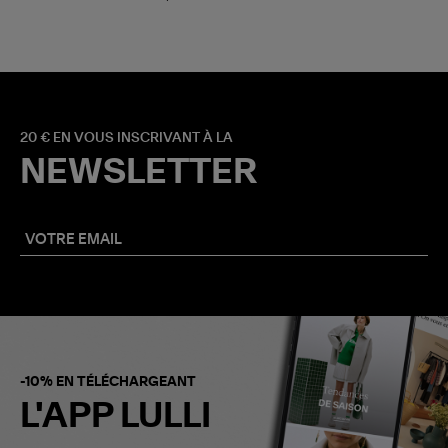
20 € EN VOUS INSCRIVANT À LA
NEWSLETTER
-10% EN TÉLÉCHARGEANT
L'APP LULLI