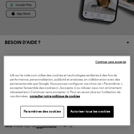
BESOIN D'AIDE ?
À PROPOS
Continuer sans accepter
NOS SERVICES
lulli-sur-la-toile.com utilise des cookies et technologies similaires à des fins de
performance, personnalisation, publicité et analyses, en collaboration avec des
partenaires tels que Google. Vous pouvez configurer vos choix via « Paramétrer »,
accepter l’ensemble des cookies (« J’accepte ») ou refuser ceux non strictement
SERVICE CLIENT
nécessaires (« Continuer sans accepter »). Pour en savoir plus sur l’utilisation de
vos données,
consulter notre politique de cookies
Paramètres des cookies
Autoriser tous les cookies
MODE DE PAIEMENT